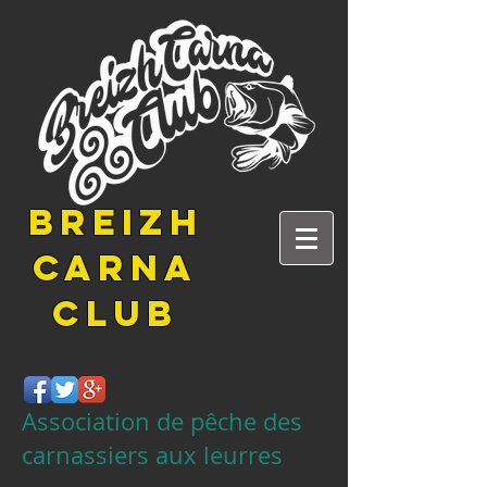
BREIZH
CARNA
CLUB
Association de pêche des
carnassiers aux leurres