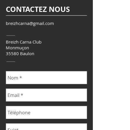
CONTACTEZ NOUS
breizhcarna@gmail.com
Breizh Carna Club
Monmuçon
35580 Baulon