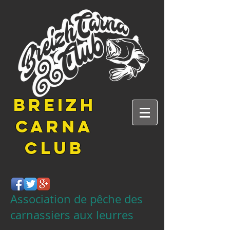
BREIZH
CARNA
CLUB
Association de pêche des
carnassiers aux leurres