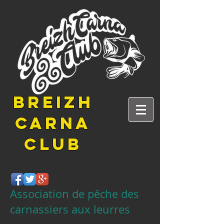
BREIZH
CARNA
CLUB
Association de pêche des
carnassiers aux leurres