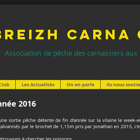
BREIZH CARNA
Association de pêche des carnassiers aux 
Club
Les Actualités
On en parle
Ils nous sout
année 2016
 une sortie pêche détente de fin d'année sur la vilaine le week
anisés par le brochet de 1,15m pris par Jonathan en 2015, c'e
etrouvons à chercher les poissons.