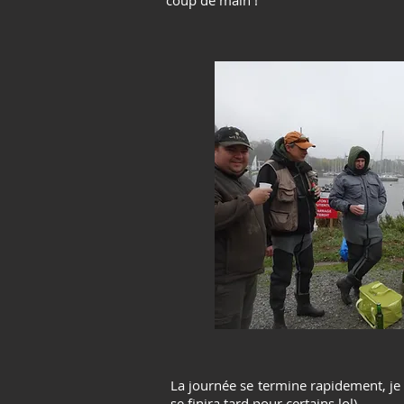
coup de main !
La journée se termine rapidement, je
se finira tard pour certains lol)