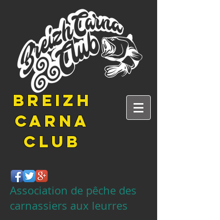
BREIZH
CARNA
CLUB
Association de pêche des
carnassiers aux leurres