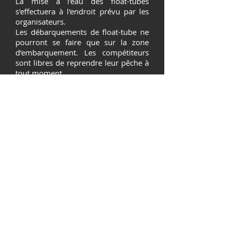
La mise à l'eau des float-tubes
s'effectuera à l'endroit prévu par les
organisateurs.
Les débarquements de float-tube ne
pourront se faire que sur la zone
d’embarquement. Les compétiteurs
sont libres de reprendre leur pêche à
tout moment.
Tous les détails sur la compétition
seront expliqués lors du briefing aux
commissaires et aux compétiteurs.
Horaires de pêche :
1 manche de 6 heures (de 9h à
15heures).
Planning :
7h30 : Accueil des compétiteurs avec
un petit déjeuner
8h : Briefing sur le déroulement de la
journée,
8h30 : Mise à l’eau des compétiteurs
9h : Début de la manche signalé par
un coup long de corne de brume