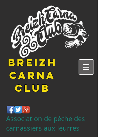
BREIZH
CARNA
CLUB
Association de pêche des
carnassiers aux leurres