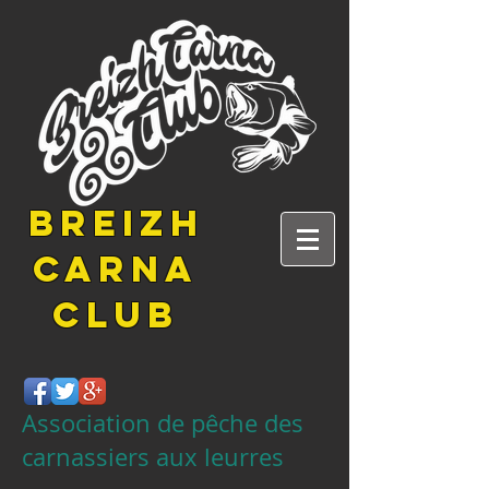
BREIZH
CARNA
CLUB
Association de pêche des
carnassiers aux leurres